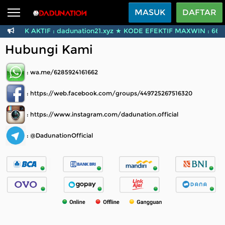
Beranda
MASUK
DAFTAR
★ LINK AKTIF : dadunation21.xyz ★ KODE EFEKTIF MAXWIN : 
Sports
BARU
PROMO
Hubungi Kami
Live Casino
BARU
IDNPoker
: wa.me/6285924161662
BARU
Slots
: https://web.facebook.com/groups/449725267516320
PROMO
IDNLIVE
: https://www.instagram.com/dadunation.official
BARU
Stream N Spin
: @DadunationOfficial
Arcade
PROMO
Table Games
Lottery
BARU
PROMO
IDNRaffle