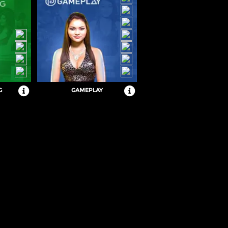
Rb
20Jt
Baccarat
5Rb
30Jt
Rb
20Jt
Sicbo
500
250Rb
Rb
20Jt
Roulette
1Rb
300Rb
Rb
20Jt
Dragon Tiger
5Rb
1,9Jt
Special Games
500
1,9Jt
ASUK
DAFTAR
MASUK
KEMBALI
G
GAMEPLAY
G
GAMEPLAY