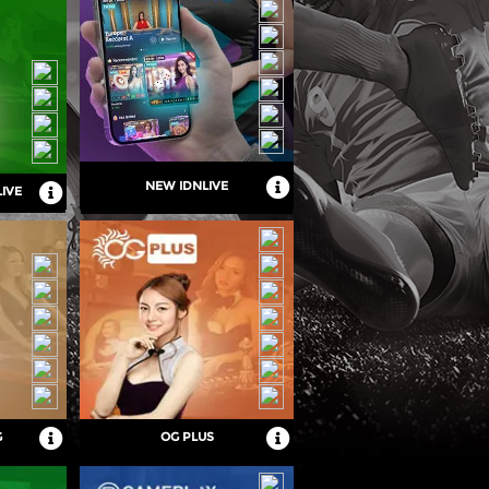
Rb
5Jt
Rb
7,5Jt
Rb
7,5Jt
Rb
2,5Jt
Rb
5Jt
DAFTAR
MASUK
ASUK
KEMBALI
NEW IDNLIVE
NEW IDNLIVE
IVE
IVE
in
Max
Meja
Min
Max
Rb
30Jt
Baccarat
1Rb
10Jt
Rb
30Jt
Dragon Tiger
1Rb
10Jt
0Rb
30Jt
Roulette
1Rb
10Jt
0Rb
30Jt
Wheel
1Rb
10Jt
Special Games
1Rb
10Jt
ASUK
DAFTAR
MASUK
KEMBALI
G
OG PLUS
G
OG PLUS
in
Max
Meja
Min
Max