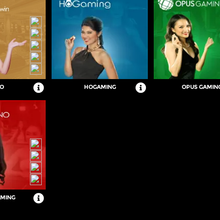
10Rb
5Jt
Roulette
1Rb
5Jt
Baccarat
1
1Rb
25Jt
Baccarat
10Rb
7,5Jt
Roulette
1
1Rb
25Jt
Dragon Tiger
10Rb
7,5Jt
Sicbo
1
10Rb
10Jt
Blackjack
25Rb
2,5Jt
Dragon Tiger
1
1Rb
2Jt
Sicbo
1Rb
5Jt
MASUK
DAFTAR
MASUK
DAFTAR
M
BALI
KEMBALI
KEMBALI
O
HOGAMING
OPUS GAMIN
O
HOGAMING
OPUS GAMIN
Min
Max
5Rb
30Jt
1Rb
125Jt
1Rb
125Jt
5Rb
30Jt
MASUK
BALI
AMING
AMING