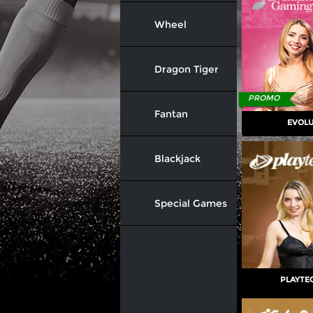
Roulette
Baccarat
Wheel
Sicbo
Dragon Tiger
Blackjack
Wheel
Dragon Tiger
DAFTAR
PROMO
KEM
Fantan
EVOLU
EVOLU
Meja
Blackjack
Roulette
Sicbo
Baccarat
Blackjack
Special Games
Dragon Tiger
Special Games
DAFTAR
KEM
PLAYTEC
PLAYTEC
Meja