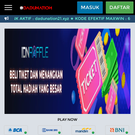
Beranda
MASUK
DAFTAR
★ LINK AKTIF : dadunation21.xyz ★ KODE EFEKTIF MAXWIN : 
Sports
BARU
PROMO
Live Casino
BARU
IDNPoker
BARU
Slots
PROMO
IDNLIVE
BARU
Stream N Spin
Arcade
PROMO
Table Games
Lottery
BARU
PROMO
PLAY NOW
IDNRaffle