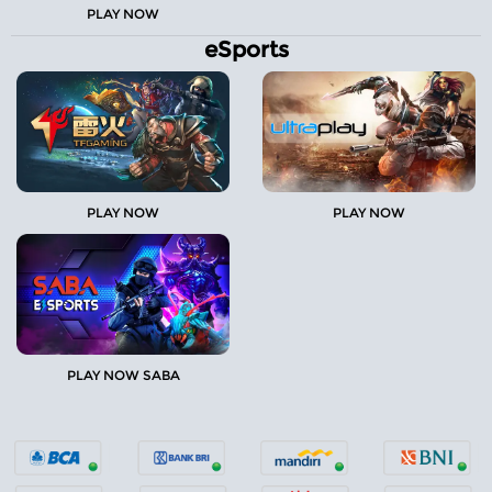
PLAY NOW
eSports
PLAY NOW
PLAY NOW
PLAY NOW SABA