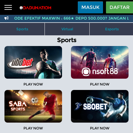
Beranda
MASUK
DAFTAR
1.xyz ★ KODE EFEKTIF MAXWIN : 666★ DEPO 500.000? JANGAN L
Sports
BARU
PROMO
Sports
Virtual
Esports
Live Casino
BARU
Sports
IDNPoker
BARU
Slots
PROMO
IDNLIVE
BARU
Stream N Spin
PLAY NOW
PLAY NOW
Arcade
PROMO
Table Games
Lottery
BARU
PROMO
PLAY NOW
PLAY NOW
IDNRaffle