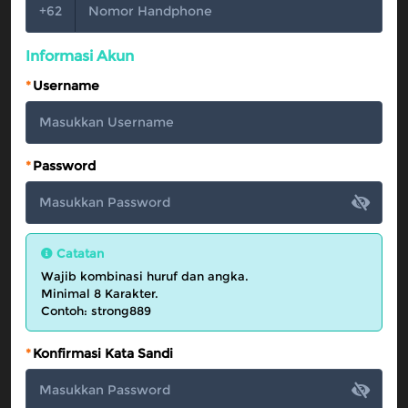
+62
Referral
Informasi Akun
Promosi
*
Username
Hubungi Kami
Live Chat
*
Password
Pengaduan Customer
Pilih Bahasa:
Catatan
Wajib kombinasi huruf dan angka.
Minimal 8 Karakter.
MASUK
DAFTAR
Contoh: strong889
*
Konfirmasi Kata Sandi
&copy; DADUNATION : Login Situs Slot Online
Gampang Menang 2026. Hak Cipta Dilindungi.