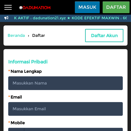
Beranda
MASUK
DAFTAR
★ LINK AKTIF : dadunation21.xyz ★ KODE EFEKTIF MAXWIN : 
Sports
BARU
PROMO
Live Casino
BARU
Daftar Akun
Beranda
›
Daftar
IDNPoker
BARU
Slots
PROMO
Informasi Pribadi
IDNLIVE
BARU
*
Nama Lengkap
Stream N Spin
Arcade
PROMO
*
Email
Table Games
Lottery
BARU
PROMO
*
Mobile
IDNRaffle