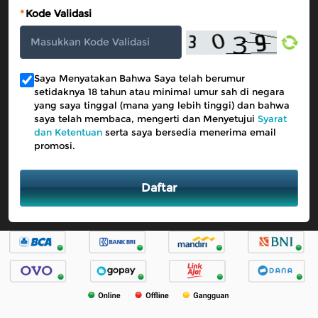
*
Kode Validasi
Saya Menyatakan Bahwa Saya telah berumur
setidaknya 18 tahun atau minimal umur sah di negara
yang saya tinggal (mana yang lebih tinggi) dan bahwa
saya telah membaca, mengerti dan Menyetujui
Syarat
dan Ketentuan
serta saya bersedia menerima email
promosi.
Daftar