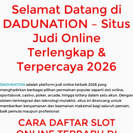
Selamat Datang di
DADUNATION – Situs
Judi Online
Terlengkap &
Terpercaya 2026
DADUNATION
adalah platform judi online terbaik 2026 yang
menghadirkan berbagai pilihan permainan populer seperti slot online,
sportsbook, casino, poker, arcade, hingga lottery dalam satu akun. Dengan
sistem terintegrasi dan teknologi mutakhir, situs ini dirancang untuk
memberikan kenyamanan dan keamanan maksimal bagi seluruh pemain,
baik pemula maupun profesional.
CARA DAFTAR SLOT